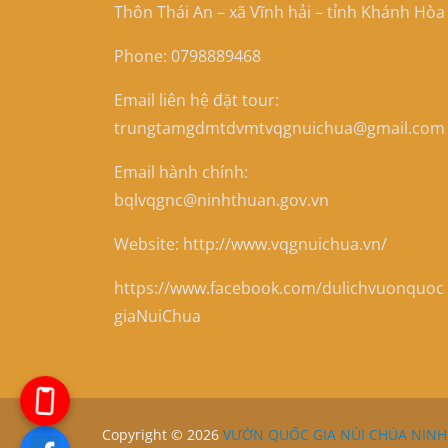
Thôn Thái An – xã Vĩnh hải – tỉnh Khánh Hòa
Phone: 0798889468
Email liên hệ đặt tour:
trungtamgdmtdvmtvqgnuichua@gmail.com
Email hành chính:
bqlvqgnc@ninhthuan.gov.vn
Website: http://www.vqgnuichua.vn/
https://www.facebook.com/dulichvuonquoc
giaNuiChua
Copyright © 2026
VƯỜN QUỐC GIA NÚI CHÚA NIN