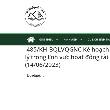
Skip
to
content
GIỚI THIỆU
HÌNH ẢNH
DU LỊCH SINH TH
485/KH-BQLVQGNC Kế hoạch Chu
lý trong lĩnh vực hoạt động tà
(14/06/2023)