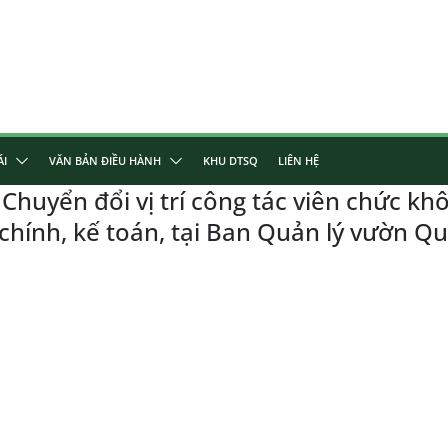
ÁI
VĂN BẢN ĐIỀU HÀNH
KHU DTSQ
LIÊN HỆ
yển đổi vị trí công tác viên chức khô
i chính, kế toán, tại Ban Quản lý vườn