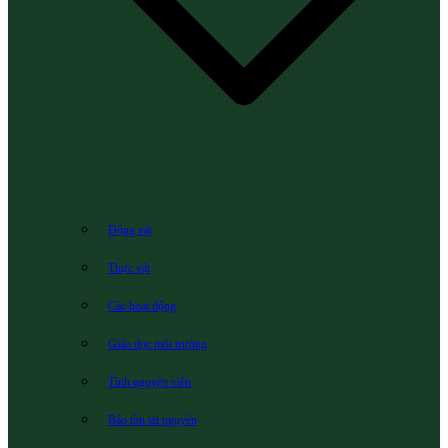
Động vật
Thực vật
Các hoạt động
Giáo dục môi trường
Tình nguyện viên
Bảo tồn tài nguyên