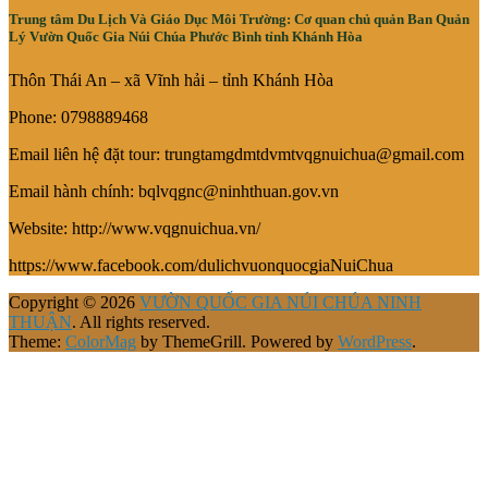
Trung tâm Du Lịch Và Giáo Dục Môi Trường: Cơ quan chủ quản Ban Quản
Lý Vườn Quốc Gia Núi Chúa Phước Bình tỉnh Khánh Hòa
Thôn Thái An – xã Vĩnh hải – tỉnh Khánh Hòa
Phone: 0798889468
Email liên hệ đặt tour: trungtamgdmtdvmtvqgnuichua@gmail.com
Email hành chính: bqlvqgnc@ninhthuan.gov.vn
Website: http://www.vqgnuichua.vn/
https://www.facebook.com/dulichvuonquocgiaNuiChua
Copyright © 2026
VƯỜN QUỐC GIA NÚI CHÚA NINH
THUẬN
. All rights reserved.
Theme:
ColorMag
by ThemeGrill. Powered by
WordPress
.