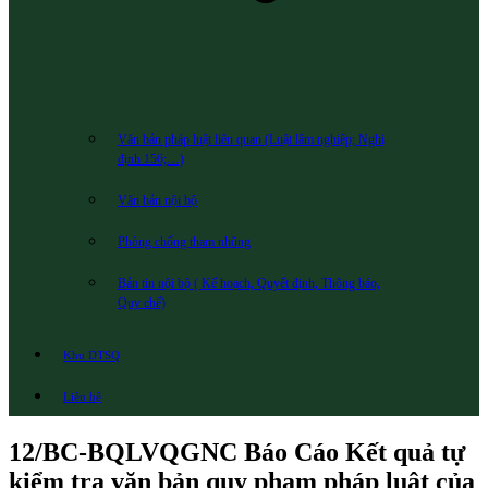
Văn bản pháp luật liên quan (Luật lâm nghiệp; Nghị
định 156;…)
Văn bản nội bộ
Phòng chống tham nhũng
Bản tin nội bộ ( Kế hoạch, Quyết định, Thông báo,
Quy chế)
Khu DTSQ
Liên hệ
12/BC-BQLVQGNC Báo Cáo Kết quả tự
kiểm tra văn bản quy phạm pháp luật của