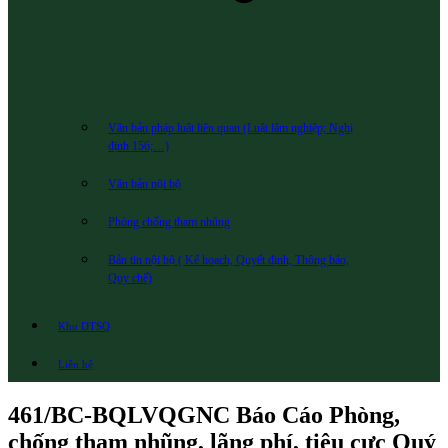
Văn bản pháp luật liên quan (Luật lâm nghiệp; Nghị
định 156;…)
Văn bản nội bộ
Phòng chống tham nhũng
Bản tin nội bộ ( Kế hoạch, Quyết định, Thông báo,
Quy chế)
Khu DTSQ
Liên hệ
461/BC-BQLVQGNC Báo Cáo Phòng,
chống tham nhũng, lãng phí, tiêu cực Quý