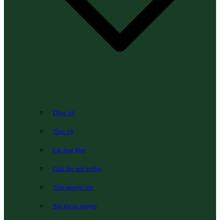
Động vật
Thực vật
Các hoạt động
Giáo dục môi trường
Tình nguyện viên
Bảo tồn tài nguyên