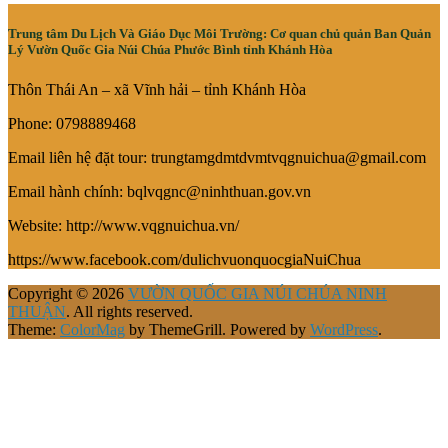
Trung tâm Du Lịch Và Giáo Dục Môi Trường: Cơ quan chủ quản Ban Quản
Lý Vườn Quốc Gia Núi Chúa Phước Bình tỉnh Khánh Hòa
Thôn Thái An – xã Vĩnh hải – tỉnh Khánh Hòa
Phone: 0798889468
Email liên hệ đặt tour: trungtamgdmtdvmtvqgnuichua@gmail.com
Email hành chính: bqlvqgnc@ninhthuan.gov.vn
Website: http://www.vqgnuichua.vn/
https://www.facebook.com/dulichvuonquocgiaNuiChua
Copyright © 2026
VƯỜN QUỐC GIA NÚI CHÚA NINH
THUẬN
. All rights reserved.
Theme:
ColorMag
by ThemeGrill. Powered by
WordPress
.