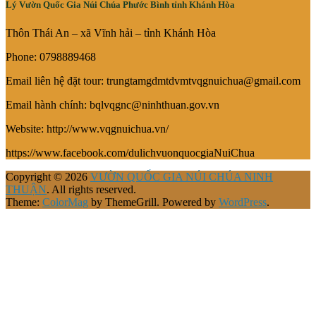
Lý Vườn Quốc Gia Núi Chúa Phước Bình tỉnh Khánh Hòa
Thôn Thái An – xã Vĩnh hải – tỉnh Khánh Hòa
Phone: 0798889468
Email liên hệ đặt tour: trungtamgdmtdvmtvqgnuichua@gmail.com
Email hành chính: bqlvqgnc@ninhthuan.gov.vn
Website: http://www.vqgnuichua.vn/
https://www.facebook.com/dulichvuonquocgiaNuiChua
Copyright © 2026
VƯỜN QUỐC GIA NÚI CHÚA NINH
THUẬN
. All rights reserved.
Theme:
ColorMag
by ThemeGrill. Powered by
WordPress
.