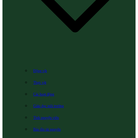
Động vật
Thực vật
Các hoạt động
Giáo dục môi trường
Tình nguyện viên
Bảo tồn tài nguyên