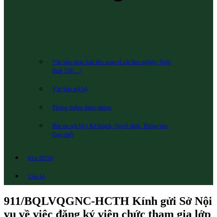
Văn bản pháp luật liên quan (Luật lâm nghiệp; Nghị
định 156;…)
Văn bản nội bộ
Phòng chống tham nhũng
Bản tin nội bộ ( Kế hoạch, Quyết định, Thông báo,
Quy chế)
Khu DTSQ
Liên hệ
911/BQLVQGNC-HCTH Kính gửi Sở Nội
vụ về việc đăng ký viên chức tham gia lớp