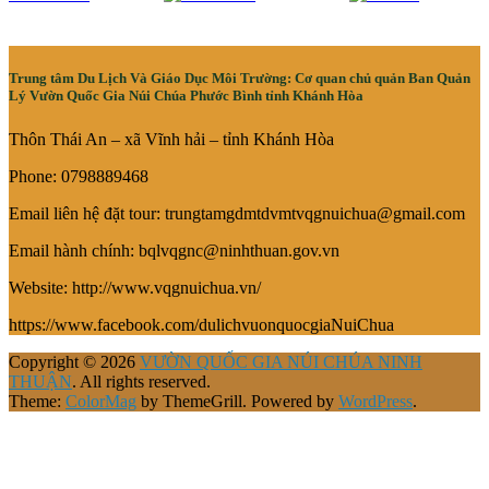
Trung tâm Du Lịch Và Giáo Dục Môi Trường: Cơ quan chủ quản Ban Quản
Lý Vườn Quốc Gia Núi Chúa Phước Bình tỉnh Khánh Hòa
Thôn Thái An – xã Vĩnh hải – tỉnh Khánh Hòa
Phone: 0798889468
Email liên hệ đặt tour: trungtamgdmtdvmtvqgnuichua@gmail.com
Email hành chính: bqlvqgnc@ninhthuan.gov.vn
Website: http://www.vqgnuichua.vn/
https://www.facebook.com/dulichvuonquocgiaNuiChua
Copyright © 2026
VƯỜN QUỐC GIA NÚI CHÚA NINH
THUẬN
. All rights reserved.
Theme:
ColorMag
by ThemeGrill. Powered by
WordPress
.