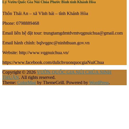
Lý Vườn Quốc Gia Núi Chúa Phước Bình tỉnh Khánh Hòa
Thôn Thái An – xã Vĩnh hải – tỉnh Khánh Hòa
Phone: 0798889468
Email liên hệ đặt tour: trungtamgdmtdvmtvqgnuichua@gmail.com
Email hành chính: bqlvqgnc@ninhthuan.gov.vn
Website: http://www.vqgnuichua.vn/
https://www.facebook.com/dulichvuonquocgiaNuiChua
Copyright © 2026
VƯỜN QUỐC GIA NÚI CHÚA NINH
THUẬN
. All rights reserved.
Theme:
ColorMag
by ThemeGrill. Powered by
WordPress
.