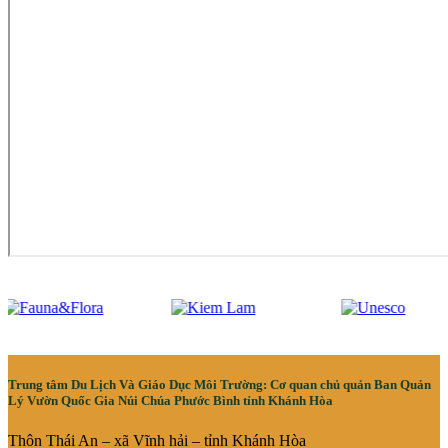
Trung tâm Du Lịch Và Giáo Dục Môi Trường: Cơ quan chủ quản Ban Quản
Lý Vườn Quốc Gia Núi Chúa Phước Bình tỉnh Khánh Hòa
Thôn Thái An – xã Vĩnh hải – tỉnh Khánh Hòa