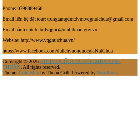
Phone: 0798889468
Email liên hệ đặt tour: trungtamgdmtdvmtvqgnuichua@gmail.com
Email hành chính: bqlvqgnc@ninhthuan.gov.vn
Website: http://www.vqgnuichua.vn/
https://www.facebook.com/dulichvuonquocgiaNuiChua
Copyright © 2026
VƯỜN QUỐC GIA NÚI CHÚA NINH
THUẬN
. All rights reserved.
Theme:
ColorMag
by ThemeGrill. Powered by
WordPress
.