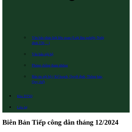
Văn bản pháp luật liên quan (Luật lâm nghiệp; Nghị
định 156;…)
Văn bản nội bộ
Phòng chống tham nhũng
Bản tin nội bộ ( Kế hoạch, Quyết định, Thông báo,
Quy chế)
Khu DTSQ
Liên hệ
Biên Bản Tiếp công dân tháng 12/2024