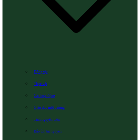
Động vật
Thực vật
Các hoạt động
Giáo dục môi trường
Tình nguyện viên
Bảo tồn tài nguyên