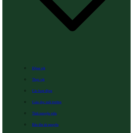
Động vật
Thực vật
Các hoạt động
Giáo dục môi trường
Tình nguyện viên
Bảo tồn tài nguyên