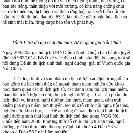
phẩm nội tỉnh, hệ thống đô thị ven biển thông minh, bền vững, có
bản sắc riêng, thân thiện với môi trường, có khả năng chống chịu
cao với thiên tai, dịch bệnh và thích ứng hiệu quả với biến đổi khí
hậu, tỷ lệ đô thị hóa đạt trên 65%; là nơi các giá trị văn hóa, lịch sử,
hệ sinh thái biển, rừng được bảo tồn và phát huy.
Hình 1. Sơ đồ địa chất địa mạo Vườn quốc gia Núi Chúa
Ngày 29/6/2025, Chủ tịch UBND tỉnh Ninh Thuận ban hành Quyết
định số 967/QĐ-UBND về việc điều chỉnh, sửa đổi, bổ sung một số
nội dung Đề án du lịch sinh thái, nghỉ dưỡng, giải trí Vườn quốc gia
Núi Chúa.
Các loại hình và sản phẩm du lịch được xác định trong đề án
bao gồm: du lịch sinh thái; dã ngoại; tham quan nghiên cứu khoa
học; tham quan các di tích lịch sử, các danh lam; du lịch mạo hiểm,
thám hiểm kết hợp leo núi; du lịch nghỉ dưỡng… Các sản phẩm du
lịch: dịch vụ lưu trú, nghỉ dưỡng; ẩm thực, tham quan, cắm trại;
khám phá mạo hiểm, bơi thuyền, leo núi; tổ chức hội nghị, hội thảo,
nghiên cứu khoa học,… . Đề án cũng đã xác định loại hình du lịch
nghỉ dưỡng sinh thái loại hình du lịch chủ đạo trong VQG Núi
Chúa đến năm 2030. Phương thức tổ chức du lịch sinh thái, nghỉ
dưỡng, giải trí thực hiện theo quy định tại khoản 4 Điều 53 và
khoản 4 Điều 56 Luật Lâm nghiệp