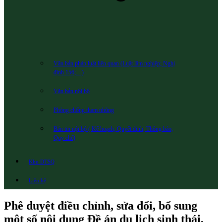
Văn bản pháp luật liên quan (Luật lâm nghiệp; Nghị
định 156;…)
Văn bản nội bộ
Phòng chống tham nhũng
Bản tin nội bộ ( Kế hoạch, Quyết định, Thông báo,
Quy chế)
Khu DTSQ
Liên hệ
Phê duyệt điều chỉnh, sửa đổi, bổ sung
một số nội dung Đề án du lịch sinh thái,