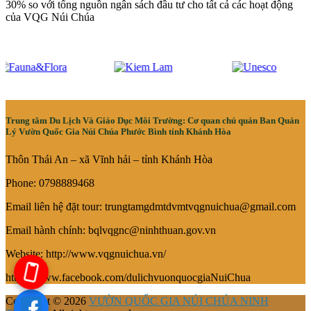
30% so với tổng nguồn ngân sách đầu tư cho tất cả các hoạt động
của VQG Núi Chúa
Trung tâm Du Lịch Và Giáo Dục Môi Trường: Cơ quan chủ quản Ban Quản
Lý Vườn Quốc Gia Núi Chúa Phước Bình tỉnh Khánh Hòa
Thôn Thái An – xã Vĩnh hải – tỉnh Khánh Hòa
Phone: 0798889468
Email liên hệ đặt tour: trungtamgdmtdvmtvqgnuichua@gmail.com
Email hành chính: bqlvqgnc@ninhthuan.gov.vn
Website: http://www.vqgnuichua.vn/
https://www.facebook.com/dulichvuonquocgiaNuiChua
Copyright © 2026
VƯỜN QUỐC GIA NÚI CHÚA NINH