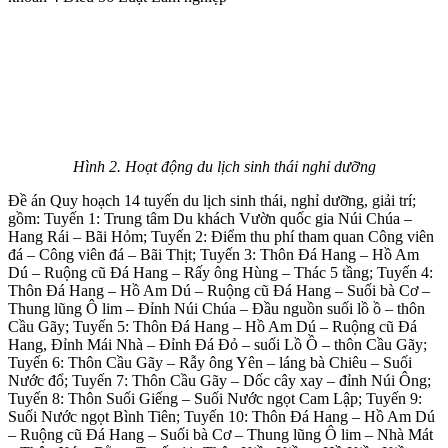
Hình 2. Hoạt động du lịch sinh thái nghỉ dưỡng
Đề án Quy hoạch 14 tuyến du lịch sinh thái, nghỉ dưỡng, giải trí;
gồm: Tuyến 1: Trung tâm Du khách Vườn quốc gia Núi Chúa –
Hang Rái – Bãi Hỏm; Tuyến 2: Điểm thu phí tham quan Công viên
đá – Công viên đá – Bãi Thịt; Tuyến 3: Thôn Đá Hang – Hồ Am
Dú – Ruộng cũ Đá Hang – Rấy ông Hùng – Thác 5 tầng; Tuyến 4:
Thôn Đá Hang – Hồ Am Dú – Ruộng cũ Đá Hang – Suối bà Cơ –
Thung lũng Ô lim – Đỉnh Núi Chúa – Đầu nguồn suối lồ ồ – thôn
Cầu Gãy; Tuyến 5: Thôn Đá Hang – Hồ Am Dú – Ruộng cũ Đá
Hang, Đỉnh Mái Nhà – Đỉnh Đá Đỏ – suối Lồ Ồ – thôn Cầu Gãy;
Tuyến 6: Thôn Cầu Gãy – Rẫy ông Yên – láng bà Chiêu – Suối
Nước đổ; Tuyến 7: Thôn Cầu Gãy – Dốc cây xay – đỉnh Núi Ông;
Tuyến 8: Thôn Suối Giếng – Suối Nước ngọt Cam Lập; Tuyến 9:
Suối Nước ngọt Bình Tiên; Tuyến 10: Thôn Đá Hang – Hồ Am Dú
– Ruộng cũ Đá Hang – Suối bà Cơ – Thung lũng Ô lim – Nhà Mát