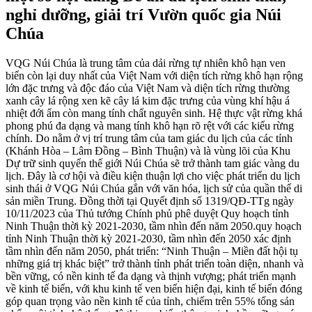
nghỉ dưỡng, giải trí Vườn quốc gia Núi
Chúa
VQG Núi Chúa là trung tâm của dải rừng tự nhiên khô hạn ven
biển còn lại duy nhất của Việt Nam với diện tích rừng khô hạn rộng
lớn đặc trưng và độc đáo của Việt Nam và diện tích rừng thường
xanh cây lá rộng xen kẽ cây lá kim đặc trưng của vùng khí hậu á
nhiệt đới ẩm còn mang tính chất nguyên sinh. Hệ thực vật rừng khá
phong phú đa dạng và mang tính khô hạn rõ rệt với các kiểu rừng
chính. Do nằm ở vị trí trung tâm của tam giác du lịch của các tỉnh
(Khánh Hòa – Lâm Đồng – Bình Thuận) và là vùng lõi của Khu
Dự trữ sinh quyển thế giới Núi Chúa sẽ trở thành tam giác vàng du
lịch. Đây là cơ hội và điều kiện thuận lợi cho việc phát triển du lịch
sinh thái ở VQG Núi Chúa gắn với văn hóa, lịch sử của quần thể di
sản miền Trung. Đồng thời tại Quyết định số 1319/QĐ-TTg ngày
10/11/2023 của Thủ tướng Chính phủ phê duyệt Quy hoạch tỉnh
Ninh Thuận thời kỳ 2021-2030, tầm nhìn đến năm 2050.quy hoạch
tỉnh Ninh Thuận thời kỳ 2021-2030, tầm nhìn đến 2050 xác định
tầm nhìn đến năm 2050, phát triển: “Ninh Thuận – Miền đất hội tụ
những giá trị khác biệt” trở thành tỉnh phát triển toàn diện, nhanh và
bền vững, có nền kinh tế đa dạng và thịnh vượng; phát triển mạnh
về kinh tế biển, với khu kinh tế ven biển hiện đại, kinh tế biển đóng
góp quan trọng vào nền kinh tế của tỉnh, chiếm trên 55% tổng sản