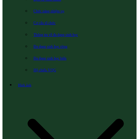
Chức năng nhiệm vụ
Cơ cấu tổ chức
Thông tin về đa dạng sinh học
Đa dạng sinh học rừng
Đa dạng sinh học biển
Hộ chiếu VQG
Hình ảnh