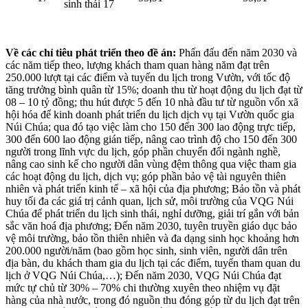
sinh thái 17
Về các chỉ tiêu phát triển theo đề án:
Phấn đấu đến năm 2030 và
các năm tiếp theo, lượng khách tham quan hàng năm đạt trên
250.000 lượt tại các điểm và tuyến du lịch trong Vườn, với tốc độ
tăng trưởng bình quân từ 15%; doanh thu từ hoạt động du lịch đạt từ
08 – 10 tỷ đồng; thu hút được 5 đến 10 nhà đầu tư từ nguồn vốn xã
hội hóa để kinh doanh phát triển du lịch dịch vụ tại Vườn quốc gia
Núi Chúa; qua đó tạo việc làm cho 150 đến 300 lao động trực tiếp,
300 đến 600 lao động gián tiếp, nâng cao trình độ cho 150 đến 300
người trong lĩnh vực du lịch, góp phần chuyển đổi ngành nghề,
nâng cao sinh kế cho người dân vùng đệm thông qua việc tham gia
các hoạt động du lịch, dịch vụ; góp phần bảo vệ tài nguyên thiên
nhiên và phát triển kinh tế – xã hội của địa phương; Bảo tồn và phát
huy tối đa các giá trị cảnh quan, lịch sử, môi trường của VQG Núi
Chúa để phát triển du lịch sinh thái, nghỉ dưỡng, giải trí gắn với bản
sắc văn hoá địa phương; Đến năm 2030, tuyên truyền giáo dục bảo
vệ môi trường, bảo tồn thiên nhiên và đa dạng sinh học khoảng hơn
200.000 người/năm (bao gồm học sinh, sinh viên, người dân trên
địa bàn, du khách tham gia du lịch tại các điểm, tuyến tham quan du
lịch ở VQG Núi Chúa,…); Đến năm 2030, VQG Núi Chúa đạt
mức tự chủ từ 30% – 70% chi thường xuyên theo nhiệm vụ đặt
hàng của nhà nước, trong đó nguồn thu đóng góp từ du lịch đạt trên