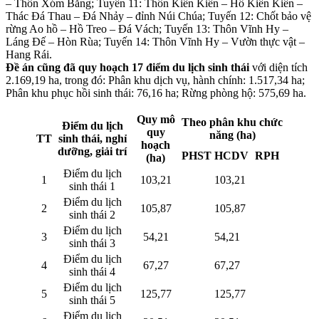
– Thôn Xóm Bằng; Tuyến 11: Thôn Kiền Kiền – Hồ Kiền Kiền –
Thác Đá Thau – Đá Nhảy – đỉnh Núi Chúa; Tuyến 12: Chốt bảo vệ
rừng Ao hồ – Hồ Treo – Đá Vách; Tuyến 13: Thôn Vĩnh Hy –
Láng Đế – Hòn Rùa; Tuyến 14: Thôn Vĩnh Hy – Vườn thực vật –
Hang Rái.
Đề án cũng đã quy hoạch 17 điểm du lịch sinh thái
với diện tích
2.169,19 ha, trong đó: Phân khu dịch vụ, hành chính: 1.517,34 ha;
Phân khu phục hồi sinh thái: 76,16 ha; Rừng phòng hộ: 575,69 ha.
Quy mô
Theo phân khu chức
Điểm du lịch
quy
năng (ha)
TT
sinh thái, nghỉ
hoạch
dưỡng, giải trí
PHST
HCDV
RPH
(ha)
Điểm du lịch
1
103,21
103,21
sinh thái 1
Điểm du lịch
2
105,87
105,87
sinh thái 2
Điểm du lịch
3
54,21
54,21
sinh thái 3
Điểm du lịch
4
67,27
67,27
sinh thái 4
Điểm du lịch
5
125,77
125,77
sinh thái 5
Điểm du lịch