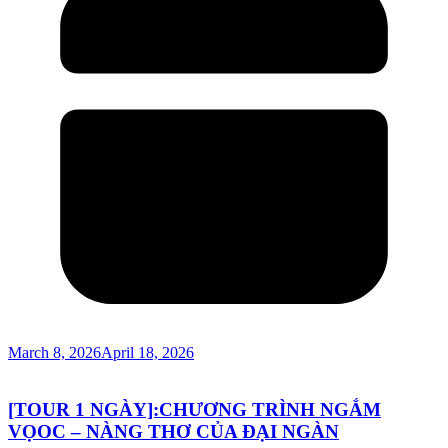
March 8, 2026
April 18, 2026
[TOUR 1 NGÀY]:CHƯƠNG TRÌNH NGẮM
VỌOC – NÀNG THƠ CỦA ĐẠI NGÀN