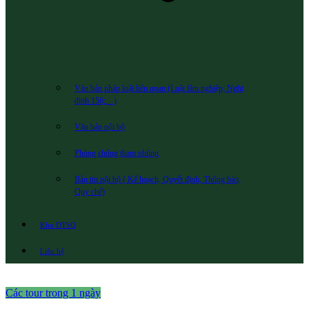
Văn bản pháp luật liên quan (Luật lâm nghiệp; Nghị
định 156;…)
Văn bản nội bộ
Phòng chống tham nhũng
Bản tin nội bộ ( Kế hoạch, Quyết định, Thông báo,
Quy chế)
Khu DTSQ
Liên hệ
Các tour trong 1 ngày