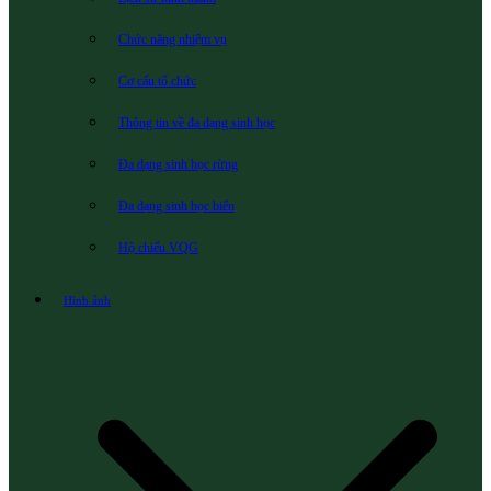
Chức năng nhiệm vụ
Cơ cấu tổ chức
Thông tin về đa dạng sinh học
Đa dạng sinh học rừng
Đa dạng sinh học biển
Hộ chiếu VQG
Hình ảnh