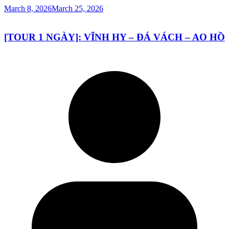
March 8, 2026
March 25, 2026
[TOUR 1 NGÀY]: VĨNH HY – ĐÁ VÁCH – AO HỒ