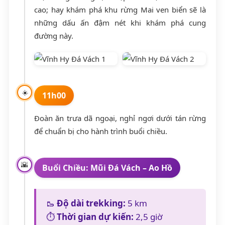
cao; hay khám phá khu rừng Mai ven biển sẽ là
những dấu ấn đậm nét khi khám phá cung
đường này.
☀️
11h00
Đoàn ăn trưa dã ngoại, nghỉ ngơi dưới tán rừng
để chuẩn bị cho hành trình buổi chiều.
🌇
Buổi Chiều: Mũi Đá Vách – Ao Hồ
🥾
Độ dài trekking:
5 km
⏱️
Thời gian dự kiến:
2,5 giờ