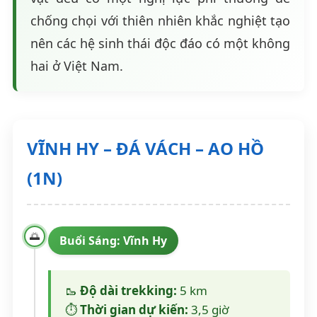
chống chọi với thiên nhiên khắc nghiệt tạo
nên các hệ sinh thái độc đáo có một không
hai ở Việt Nam.
VĨNH HY – ĐÁ VÁCH – AO HỒ
(1N)
🌅
Buổi Sáng: Vĩnh Hy
🥾
Độ dài trekking:
5 km
⏱️
Thời gian dự kiến:
3,5 giờ