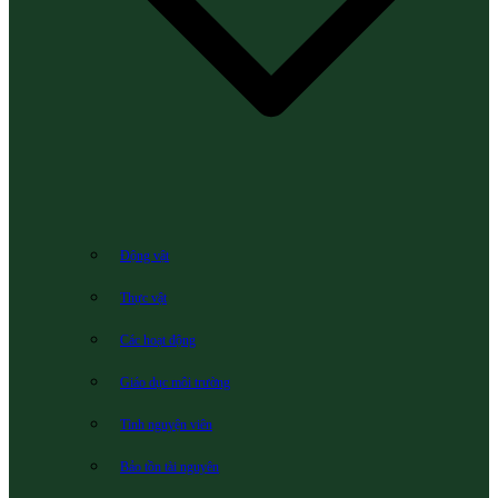
Động vật
Thực vật
Các hoạt động
Giáo dục môi trường
Tình nguyện viên
Bảo tồn tài nguyên