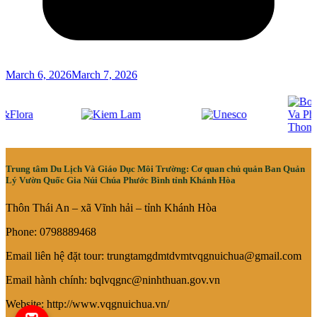
March 6, 2026
March 7, 2026
Trung tâm Du Lịch Và Giáo Dục Môi Trường: Cơ quan chủ quản Ban Quản
Lý Vườn Quốc Gia Núi Chúa Phước Bình tỉnh Khánh Hòa
Thôn Thái An – xã Vĩnh hải – tỉnh Khánh Hòa
Phone: 0798889468
Email liên hệ đặt tour: trungtamgdmtdvmtvqgnuichua@gmail.com
Email hành chính: bqlvqgnc@ninhthuan.gov.vn
Website: http://www.vqgnuichua.vn/