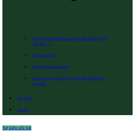
Văn bản pháp luật liên quan (Luật lâm nghiệp; Nghị
định 156;…)
Văn bản nội bộ
Phòng chống tham nhũng
Bản tin nội bộ ( Kế hoạch, Quyết định, Thông báo,
Quy chế)
Khu DTSQ
Liên hệ
Sự kiện nổi bật