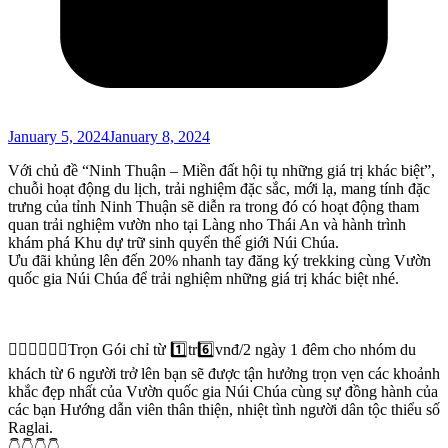
January 5, 2024
January 8, 2024
Với chủ đề “Ninh Thuận – Miền đất hội tụ những giá trị khác biệt”,
chuỗi hoạt động du lịch, trải nghiệm đặc sắc, mới lạ, mang tính đặc
trưng của tỉnh Ninh Thuận sẽ diễn ra trong đó có hoạt động tham
quan trải nghiệm vườn nho tại Làng nho Thái An và hành trình
khám phá Khu dự trữ sinh quyển thế giới Núi Chúa.
Ưu đãi khủng lên đến 20% nhanh tay đăng ký trekking cùng Vườn
quốc gia Núi Chúa để trải nghiệm những giá trị khác biệt nhé.
👉🏻👉🏻👉🏻Trọn Gói chỉ từ 1️⃣tr6️⃣vnđ/2 ngày 1 đêm cho nhóm du
khách từ 6 người trở lên bạn sẽ được tận hưởng trọn vẹn các khoảnh
khắc đẹp nhất của Vườn quốc gia Núi Chúa cùng sự đồng hành của
các bạn Hướng dẫn viên thân thiện, nhiệt tình người dân tộc thiểu số
Raglai.