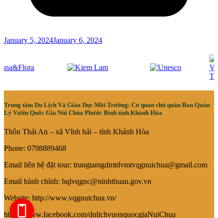
January 5, 2024
January 6, 2024
Trung tâm Du Lịch Và Giáo Dục Môi Trường: Cơ quan chủ quản Ban Quản
Lý Vườn Quốc Gia Núi Chúa Phước Bình tỉnh Khánh Hòa
Thôn Thái An – xã Vĩnh hải – tỉnh Khánh Hòa
Phone: 0798889468
Email liên hệ đặt tour: trungtamgdmtdvmtvqgnuichua@gmail.com
Email hành chính: bqlvqgnc@ninhthuan.gov.vn
Website: http://www.vqgnuichua.vn/
https://www.facebook.com/dulichvuonquocgiaNuiChua