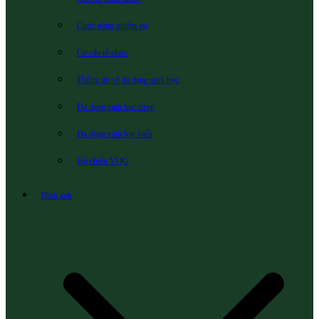
Chức năng nhiệm vụ
Cơ cấu tổ chức
Thông tin về đa dạng sinh học
Đa dạng sinh học rừng
Đa dạng sinh học biển
Hộ chiếu VQG
Hình ảnh