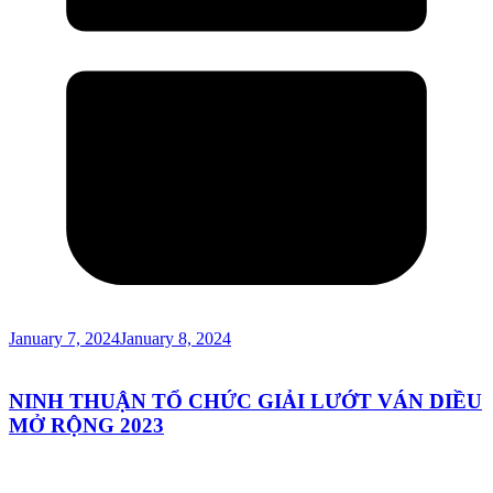
January 7, 2024
January 8, 2024
NINH THUẬN TỔ CHỨC GIẢI LƯỚT VÁN DIỀU
MỞ RỘNG 2023