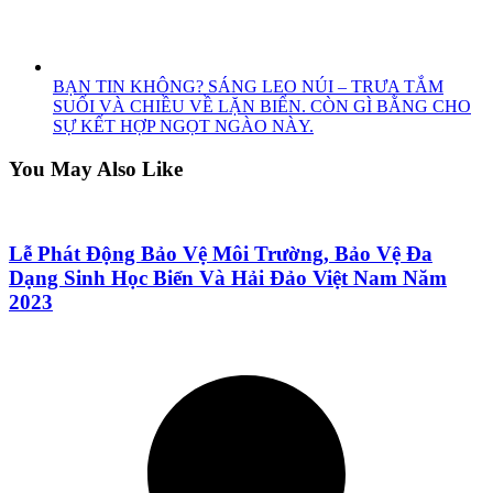
BẠN TIN KHÔNG? SÁNG LEO NÚI – TRƯA TẮM
SUỐI VÀ CHIỀU VỀ LẶN BIỂN. CÒN GÌ BẰNG CHO
SỰ KẾT HỢP NGỌT NGÀO NÀY.
You May Also Like
Lễ Phát Động Bảo Vệ Môi Trường, Bảo Vệ Đa
Dạng Sinh Học Biển Và Hải Đảo Việt Nam Năm
2023