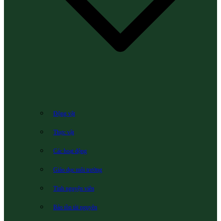
Động vật
Thực vật
Các hoạt động
Giáo dục môi trường
Tình nguyện viên
Bảo tồn tài nguyên