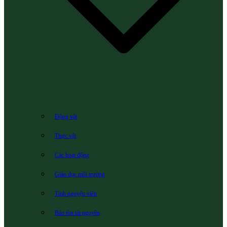
Động vật
Thực vật
Các hoạt động
Giáo dục môi trường
Tình nguyện viên
Bảo tồn tài nguyên