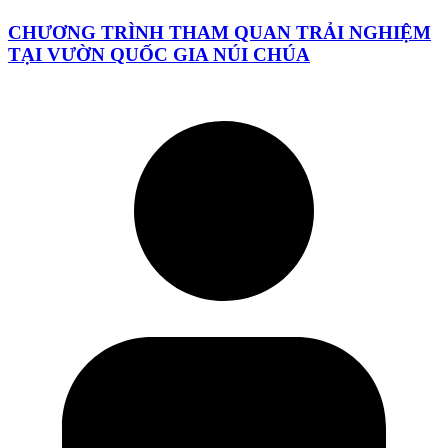
CHƯƠNG TRÌNH THAM QUAN TRẢI NGHIỆM
TẠI VƯỜN QUỐC GIA NÚI CHÚA