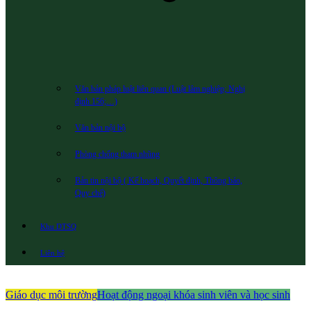
Văn bản pháp luật liên quan (Luật lâm nghiệp; Nghị
định 156;…)
Văn bản nội bộ
Phòng chống tham nhũng
Bản tin nội bộ ( Kế hoạch, Quyết định, Thông báo,
Quy chế)
Khu DTSQ
Liên hệ
Giáo dục môi trường
Hoạt động ngoại khóa sinh viên và học sinh