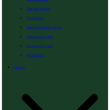
Chức năng nhiệm vụ
Cơ cấu tổ chức
Thông tin về đa dạng sinh học
Đa dạng sinh học rừng
Đa dạng sinh học biển
Hộ chiếu VQG
Hình ảnh