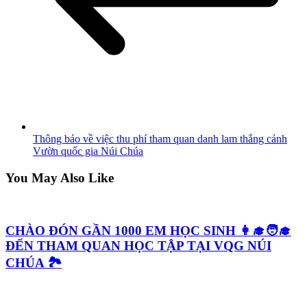
Thông báo về việc thu phí tham quan danh lam thắng cảnh
Vườn quốc gia Núi Chúa
You May Also Like
CHÀO ĐÓN GẦN 1000 EM HỌC SINH 👩‍🎓🧑‍🎓
ĐẾN THAM QUAN HỌC TẬP TẠI VQG NÚI
CHÚA 🏞️