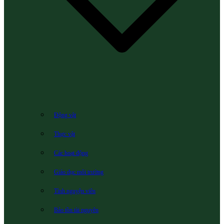
Động vật
Thực vật
Các hoạt động
Giáo dục môi trường
Tình nguyện viên
Bảo tồn tài nguyên