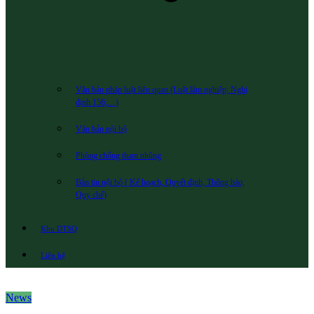
Văn bản pháp luật liên quan (Luật lâm nghiệp; Nghị
định 156;…)
Văn bản nội bộ
Phòng chống tham nhũng
Bản tin nội bộ ( Kế hoạch, Quyết định, Thông báo,
Quy chế)
Khu DTSQ
Liên hệ
News